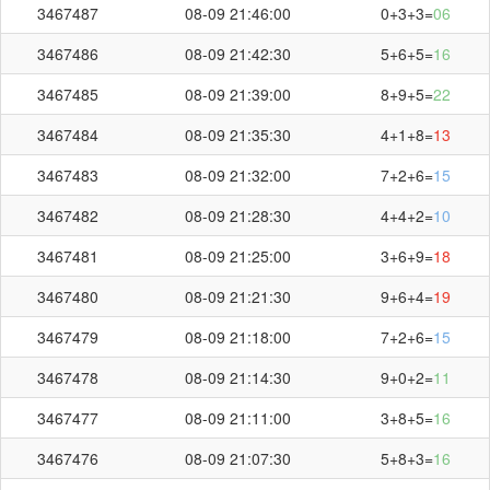
3467487
08-09 21:46:00
0+3+3=
06
3467486
08-09 21:42:30
5+6+5=
16
3467485
08-09 21:39:00
8+9+5=
22
3467484
08-09 21:35:30
4+1+8=
13
3467483
08-09 21:32:00
7+2+6=
15
3467482
08-09 21:28:30
4+4+2=
10
3467481
08-09 21:25:00
3+6+9=
18
3467480
08-09 21:21:30
9+6+4=
19
3467479
08-09 21:18:00
7+2+6=
15
3467478
08-09 21:14:30
9+0+2=
11
3467477
08-09 21:11:00
3+8+5=
16
3467476
08-09 21:07:30
5+8+3=
16
第
3467508
开奖结果