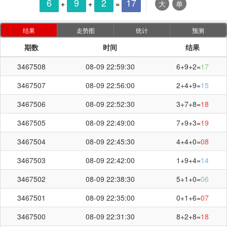
6
9
2
17
+
+
=
大
单
结果
走势图
统计
预测
期数
时间
结果
3467508
08-09 22:59:30
6+9+2=
17
3467507
08-09 22:56:00
2+4+9=
15
3467506
08-09 22:52:30
3+7+8=
18
3467505
08-09 22:49:00
7+9+3=
19
3467504
08-09 22:45:30
4+4+0=
08
3467503
08-09 22:42:00
1+9+4=
14
3467502
08-09 22:38:30
5+1+0=
06
3467501
08-09 22:35:00
0+1+6=
07
3467500
08-09 22:31:30
8+2+8=
18