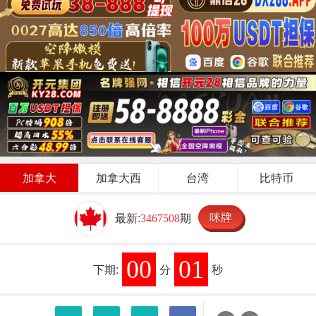
加拿大
加拿大西
台湾
比特币
咪牌
最新:
期
3467508
00
01
下期:
分
秒